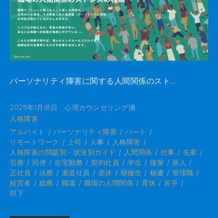
パーソナリティ障害に関する人間関係のスト...
2025年1月18日
心理カウンセリング浦
人格障害
アルバイト
パーソナリティ障害
パート
リモートワーク
上司
人事
人格障害
人格障害の問題別・状況別ガイド
人間関係
仕事
先輩
労務
同僚
在宅勤務
契約社員
学生
後輩
新人
正社員
法務
派遣社員
産休
研修生
秘書
管理職
経営者
総務
職場
職場の人間関係
育休
若手
部下