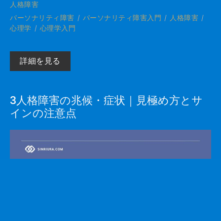
人格障害
パーソナリティ障害
パーソナリティ障害入門
人格障害
心理学
心理学入門
詳細を見る
3人格障害の兆候・症状｜見極め方とサ
© 2012 - 2026
外を見れば夢を
インの注意点
運営情報
Sinriura. All
見、内を見れば
利用規約
Rights
目覚める。
ポリシー
Reserved.