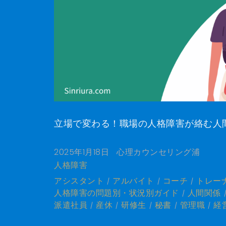
立場で変わる！職場の人格障害が絡む人間関
2025年1月18日
心理カウンセリング浦
人格障害
アシスタント
アルバイト
コーチ
トレー
人格障害の問題別・状況別ガイド
人間関係
派遣社員
産休
研修生
秘書
管理職
経