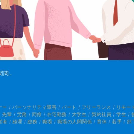
...
ナー
パーソナリティ障害
パート
フリーランス
リモー
先輩
労務
同僚
在宅勤務
大学生
契約社員
学生
営者
経理
総務
職場
職場の人間関係
育休
若手
部