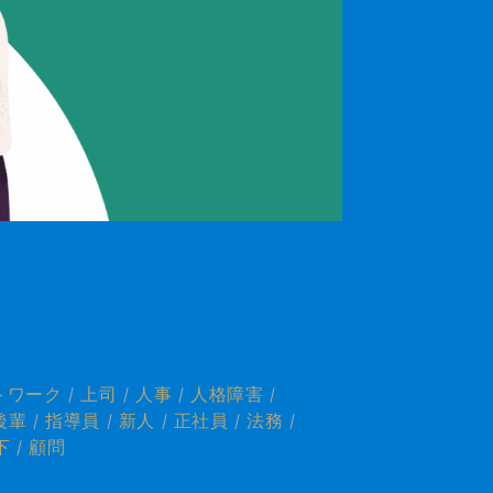
トワーク
上司
人事
人格障害
後輩
指導員
新人
正社員
法務
下
顧問