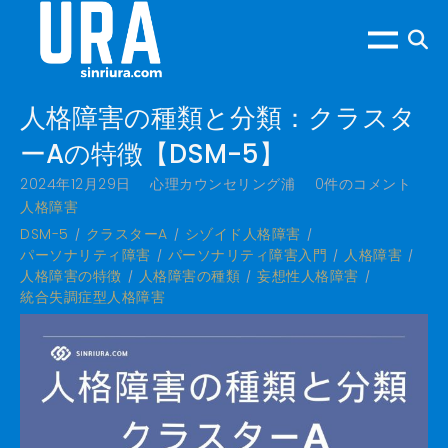
人格障害の種類と分類：クラスタ
ーAの特徴【DSM-5】
2024年12月29日
心理カウンセリング浦
0件のコメント
人格障害
DSM-5
クラスターA
シゾイド人格障害
パーソナリティ障害
パーソナリティ障害入門
人格障害
人格障害の特徴
人格障害の種類
妄想性人格障害
統合失調症型人格障害