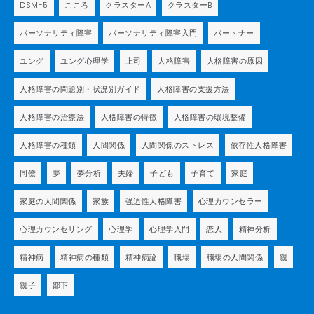
DSM-5
こころ
クラスターA
クラスターB
パーソナリティ障害
パーソナリティ障害入門
パートナー
ユング
ユング心理学
上司
人格障害
人格障害の原因
人格障害の問題別・状況別ガイド
人格障害の支援方法
人格障害の治療法
人格障害の特徴
人格障害の環境整備
人格障害の種類
人間関係
人間関係のストレス
依存性人格障害
同僚
夢
夢分析
夫婦
子ども
子育て
家庭
家庭の人間関係
家族
強迫性人格障害
心理カウンセラー
心理カウンセリング
心理学
心理学入門
恋人
精神分析
精神病
精神病の種類
精神病論
職場
職場の人間関係
親
親子
部下