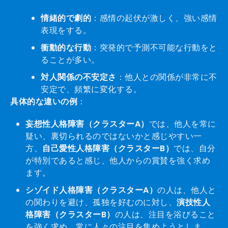
情緒的で劇的
：感情の起伏が激しく、強い感情
表現をする。
衝動的な行動
：突発的で予測不可能な行動をと
ることが多い。
対人関係の不安定さ
：他人との関係が非常に不
安定で、頻繁に変化する。
具体的な違いの例
：
妄想性人格障害（クラスターA）
では、他人を常に
疑い、裏切られるのではないかと感じやすい一
方、
自己愛性人格障害（クラスターB）
では、自分
が特別であると感じ、他人からの賞賛を強く求め
ます。
シゾイド人格障害（クラスターA）
の人は、他人と
の関わりを避け、孤独を好むのに対し、
演技性人
格障害（クラスターB）
の人は、注目を浴びること
を強く求め、常に人々の注目を集めようとしま