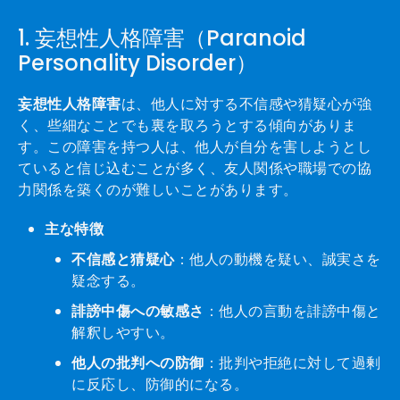
1. 妄想性人格障害（Paranoid
Personality Disorder）
妄想性人格障害
は、他人に対する不信感や猜疑心が強
く、些細なことでも裏を取ろうとする傾向がありま
す。この障害を持つ人は、他人が自分を害しようとし
ていると信じ込むことが多く、友人関係や職場での協
力関係を築くのが難しいことがあります。
主な特徴
不信感と猜疑心
：他人の動機を疑い、誠実さを
疑念する。
誹謗中傷への敏感さ
：他人の言動を誹謗中傷と
解釈しやすい。
他人の批判への防御
：批判や拒絶に対して過剰
に反応し、防御的になる。