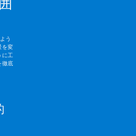
囲
よう
景を変
うに工
を徹底
的