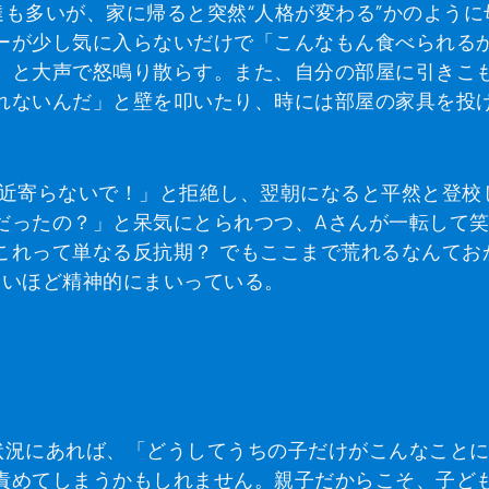
も多いが、家に帰ると突然“人格が変わる”かのように
ーが少し気に入らないだけで「こんなもん食べられる
」と大声で怒鳴り散らす。また、自分の部屋に引きこ
れないんだ」と壁を叩いたり、時には部屋の家具を投
 近寄らないで！」と拒絶し、翌朝になると平然と登校
だったの？」と呆気にとられつつ、Aさんが一転して
これって単なる反抗期？ でもここまで荒れるなんてお
ないほど精神的にまいっている。
状況にあれば、「どうしてうちの子だけがこんなこと
責めてしまうかもしれません。親子だからこそ、子ど