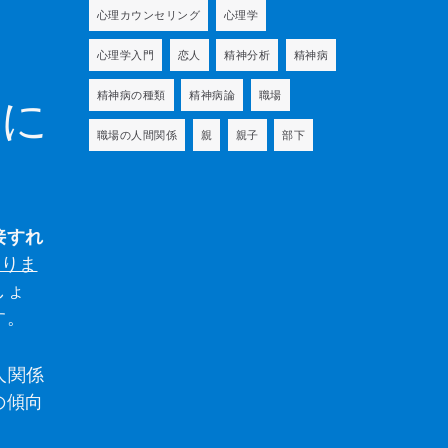
心理カウンセリング
心理学
心理学入門
恋人
精神分析
精神病
精神病の種類
精神病論
職場
しに
職場の人間関係
親
親子
部下
接すれ
ありま
しょ
す。
人関係
の傾向