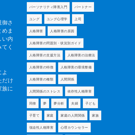
パーソナリティ障害入門
パートナー
ユング
ユング心理学
上司
親御さ
とめま
人格障害
人格障害の原因
しい内
人格障害の問題別・状況別ガイド
みてく
人格障害の支援方法
人格障害の治療法
人格障害の特徴
人格障害の環境整備
によ
ただけ
人格障害の種類
人間関係
家族に
人間関係のストレス
依存性人格障害
同僚
夢
夢分析
夫婦
子ども
子育て
家庭
家庭の人間関係
家族
強迫性人格障害
心理カウンセラー