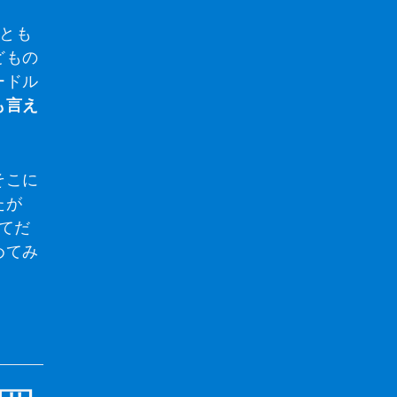
れとも
どもの
ードル
も言え
そこに
たが
てだ
めてみ