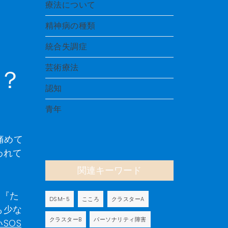
療法について
精神病の種類
統合失調症
芸術療法
？
認知
青年
痛めて
われて
関連キーワード
も『た
DSM-5
こころ
クラスターA
も少な
クラスターB
パーソナリティ障害
SOS