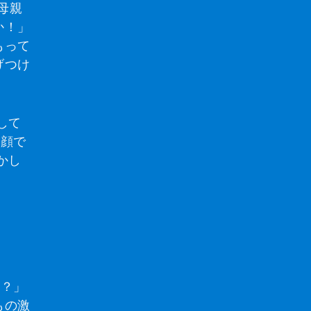
母親
か！」
もって
げつけ
して
笑顔で
かし
に？」
もの激