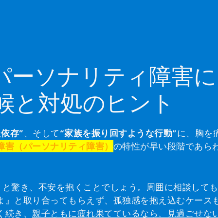
がパーソナリティ障害に
候と対処のヒント
依存”
、そして
“家族を振り回すような行動”
に、胸を
障害（パーソナリティ障害）
の特性が早い段階であら
』
と驚き、不安を抱くことでしょう。周囲に相談して
よ』と取り合ってもらえず、孤独感を抱え込むケース
く続き、
親子ともに疲れ果てているなら、見過ごせない