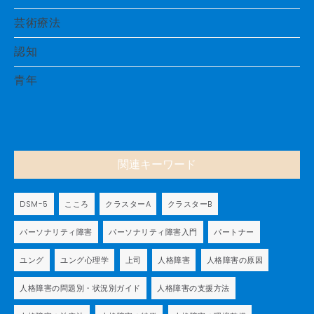
芸術療法
認知
青年
関連キーワード
DSM-5
こころ
クラスターA
クラスターB
パーソナリティ障害
パーソナリティ障害入門
パートナー
ユング
ユング心理学
上司
人格障害
人格障害の原因
人格障害の問題別・状況別ガイド
人格障害の支援方法