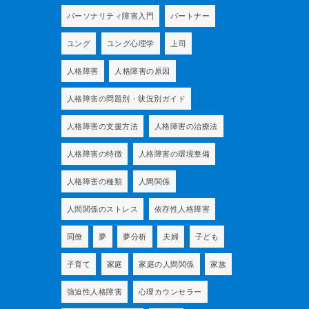
パーソナリティ障害入門
パートナー
ユング
ユング心理学
上司
人格障害
人格障害の原因
人格障害の問題別・状況別ガイド
人格障害の支援方法
人格障害の治療法
人格障害の特徴
人格障害の環境整備
人格障害の種類
人間関係
人間関係のストレス
依存性人格障害
同僚
夢
夢分析
夫婦
子ども
子育て
家庭
家庭の人間関係
家族
強迫性人格障害
心理カウンセラー