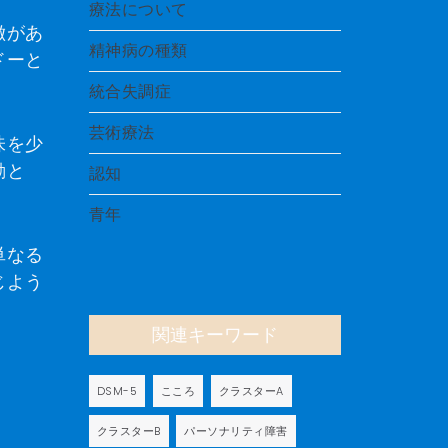
療法について
徴があ
精神病の種類
ドーと
統合失調症
芸術療法
味を少
動と
認知
青年
単なる
じよう
関連キーワード
DSM-5
こころ
クラスターA
クラスターB
パーソナリティ障害