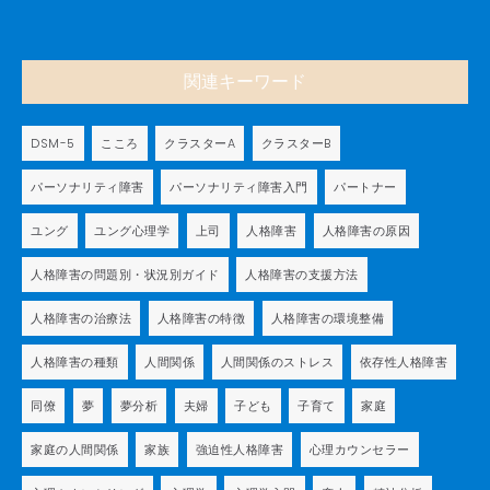
関連キーワード
DSM-5
こころ
クラスターA
クラスターB
パーソナリティ障害
パーソナリティ障害入門
パートナー
ユング
ユング心理学
上司
人格障害
人格障害の原因
人格障害の問題別・状況別ガイド
人格障害の支援方法
人格障害の治療法
人格障害の特徴
人格障害の環境整備
人格障害の種類
人間関係
人間関係のストレス
依存性人格障害
同僚
夢
夢分析
夫婦
子ども
子育て
家庭
家庭の人間関係
家族
強迫性人格障害
心理カウンセラー