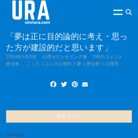
「夢は正に目的論的に考え・思っ
た方が建設的だと思います」
2024年11月9日
心理カウンセリング浦
0件のコメント
夢分析
こころ
ユング心理学
夢
夢分析
心理学
カテゴリー
default